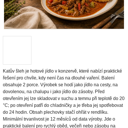
Katův šleh je hotové jídlo v konzervě, které nabízí praktické
řešení pro chvíle, kdy není čas na dlouhé vaření. Balení
obsahuje 2 porce. Výrobek se hodí jako jídlo na cesty, na
dovolenou, na chalupu i jako jídlo do zásoby. Před
otevřením jej lze skladovat v suchu a temnu při teplotě do 20
°C; po otevření patří do chladničky a je třeba jej spotřebovat
do 24 hodin. Obsah plechovky stačí ohřát v rendlíku.
Minimální trvanlivost je 12 měsíců od data výroby. Jde o
praktické balení pro rychlý oběd, večeři nebo zásobu na