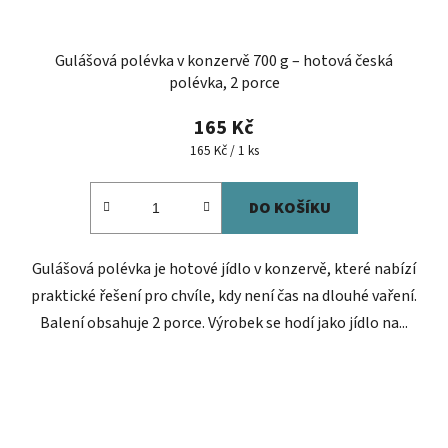
Gulášová polévka v konzervě 700 g – hotová česká
polévka, 2 porce
165 Kč
Měrná
165 Kč / 1 ks
cena:
DO KOŠÍKU
Gulášová polévka je hotové jídlo v konzervě, které nabízí
praktické řešení pro chvíle, kdy není čas na dlouhé vaření.
Balení obsahuje 2 porce. Výrobek se hodí jako jídlo na...