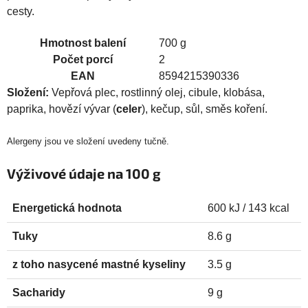
cesty.
Hmotnost balení
700 g
Počet porcí
2
EAN
8594215390336
Složení:
Vepřová plec, rostlinný olej, cibule, klobása,
paprika, hovězí vývar (
celer
), kečup, sůl, směs koření.
Alergeny jsou ve složení uvedeny tučně.
Výživové údaje na 100 g
Energetická hodnota
600 kJ / 143 kcal
Tuky
8.6 g
z toho nasycené mastné kyseliny
3.5 g
Sacharidy
9 g