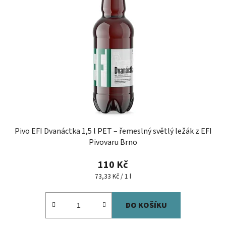
Pivo EFI Dvanáctka 1,5 l PET – řemeslný světlý ležák z EFI
Pivovaru Brno
110 Kč
Měrná
73,33 Kč / 1 l
cena:
DO KOŠÍKU