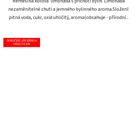
Řemeslná kolová limonáda s příchutí bylin. Limonáda
nezaměnitelné chuti a jemného bylinného aroma.Složení:
pitná voda, cukr, oxid uhličitý, aroma(obsahuje - přírodní...
DORUČENÍ JEN BRNO A
OKOLÍ 25 KM