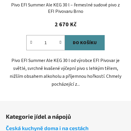
Pivo EFI Summer Ale KEG 30 l – řemeslné sudové pivo z
EFI Pivovaru Brno
2 670 Kč
DO KOŠÍKU
Pivo EFI Summer Ale KEG 30 l od výrobce EFI Pivovar je
světlé, svrchně kvašené výčepní pivo s lehkým tělem,
nižším obsahem alkoholu a příjemnou hořkostí. Chmely
pocházející z...
Z
á
Kategorie jídel a nápojů
p
a
Česká kuchyně doma i na cestách