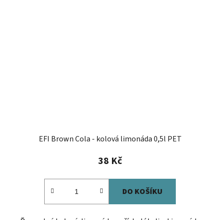
EFI Brown Cola - kolová limonáda 0,5l PET
38 Kč
DO KOŠÍKU