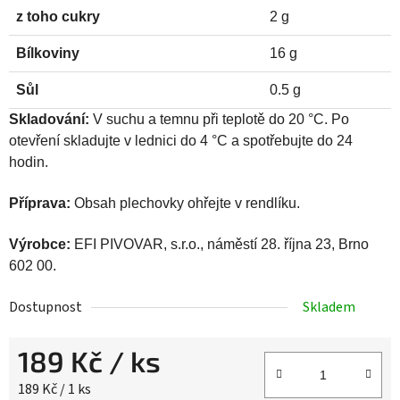
z toho cukry
2 g
Bílkoviny
16 g
Sůl
0.5 g
Skladování:
V suchu a temnu při teplotě do 20 °C. Po
otevření skladujte v lednici do 4 °C a spotřebujte do 24
hodin.
Příprava:
Obsah plechovky ohřejte v rendlíku.
Výrobce:
EFI PIVOVAR, s.r.o., náměstí 28. října 23, Brno
602 00.
Dostupnost
Skladem
189 Kč
/ ks
Měrná cena:
189 Kč / 1 ks