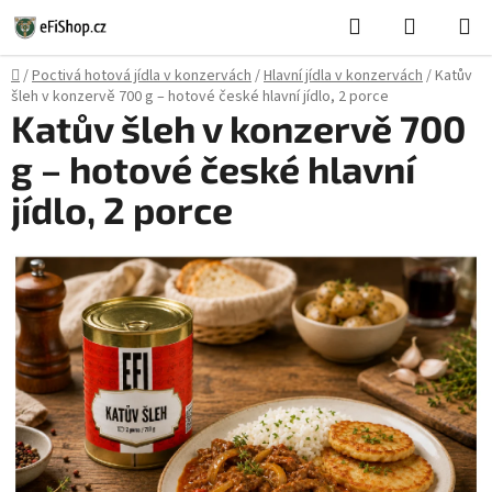
Přejít
Hledat
NÁKUPN
na
KOŠÍK
obsah
Domů
/
Poctivá hotová jídla v konzervách
/
Hlavní jídla v konzervách
/
Katův
šleh v konzervě 700 g – hotové české hlavní jídlo, 2 porce
Katův šleh v konzervě 700
g – hotové české hlavní
jídlo, 2 porce