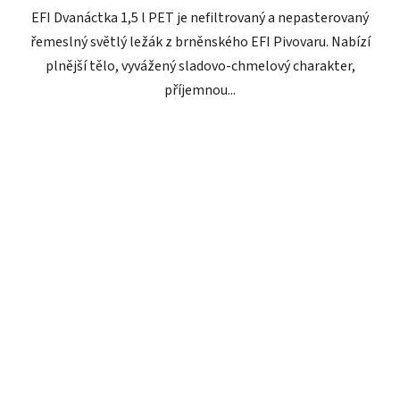
EFI Dvanáctka 1,5 l PET je nefiltrovaný a nepasterovaný
řemeslný světlý ležák z brněnského EFI Pivovaru. Nabízí
plnější tělo, vyvážený sladovo-chmelový charakter,
příjemnou...