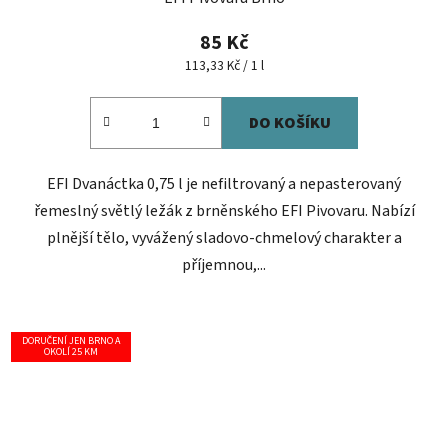
85 Kč
Měrná
113,33 Kč / 1 l
cena:
DO KOŠÍKU
EFI Dvanáctka 0,75 l je nefiltrovaný a nepasterovaný
řemeslný světlý ležák z brněnského EFI Pivovaru. Nabízí
plnější tělo, vyvážený sladovo-chmelový charakter a
příjemnou,...
DORUČENÍ JEN BRNO A
OKOLÍ 25 KM