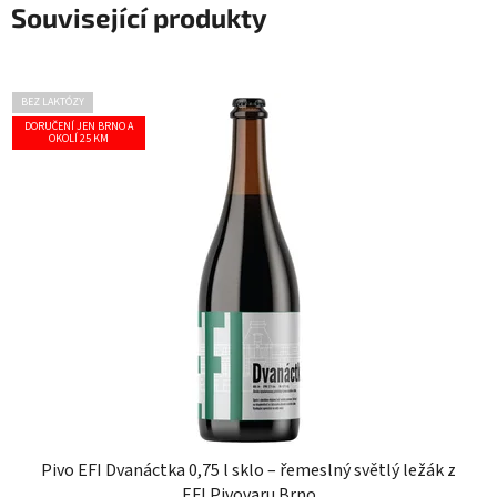
Související produkty
BEZ LAKTÓZY
DORUČENÍ JEN BRNO A
OKOLÍ 25 KM
Pivo EFI Dvanáctka 0,75 l sklo – řemeslný světlý ležák z
EFI Pivovaru Brno