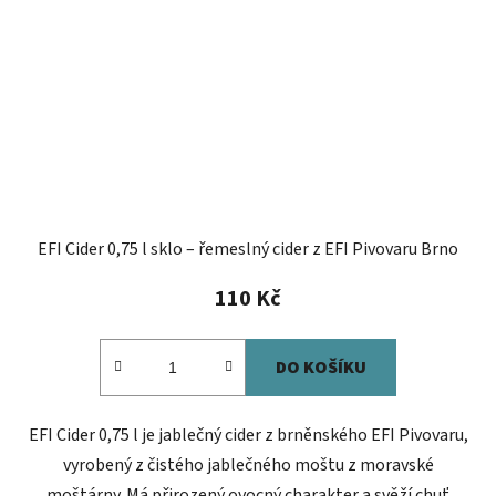
EFI Cider 0,75 l sklo – řemeslný cider z EFI Pivovaru Brno
110 Kč
DO KOŠÍKU
EFI Cider 0,75 l je jablečný cider z brněnského EFI Pivovaru,
vyrobený z čistého jablečného moštu z moravské
moštárny. Má přirozený ovocný charakter a svěží chuť