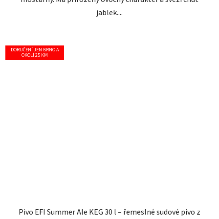
jablek....
DORUČENÍ JEN BRNO A
OKOLÍ 25 KM
Pivo EFI Summer Ale KEG 30 l – řemeslné sudové pivo z