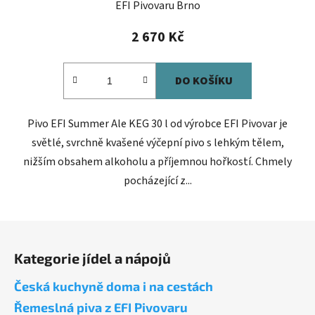
EFI Pivovaru Brno
2 670 Kč
DO KOŠÍKU
Pivo EFI Summer Ale KEG 30 l od výrobce EFI Pivovar je
světlé, svrchně kvašené výčepní pivo s lehkým tělem,
nižším obsahem alkoholu a příjemnou hořkostí. Chmely
pocházející z...
Z
á
Kategorie jídel a nápojů
p
a
Česká kuchyně doma i na cestách
t
Řemeslná piva z EFI Pivovaru