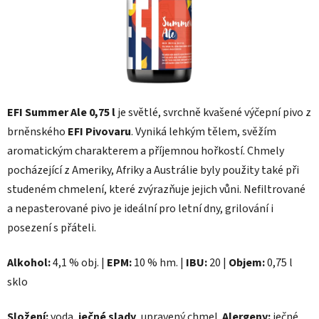
EFI Summer Ale 0,75 l
je světlé, svrchně kvašené výčepní pivo z
brněnského
EFI Pivovaru
. Vyniká lehkým tělem, svěžím
aromatickým charakterem a příjemnou hořkostí. Chmely
pocházející z Ameriky, Afriky a Austrálie byly použity také při
studeném chmelení, které zvýrazňuje jejich vůni. Nefiltrované
a nepasterované pivo je ideální pro letní dny, grilování i
posezení s přáteli.
Alkohol:
4,1 % obj. |
EPM:
10 % hm. |
IBU:
20 |
Objem:
0,75 l
sklo
Složení:
voda,
ječné slady
, upravený chmel.
Alergeny:
ječné