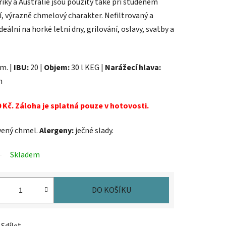
riky a Austrálie jsou použity také při studeném
í, výrazně chmelový charakter. Nefiltrovaný a
ální na horké letní dny, grilování, oslavy, svatby a
m. |
IBU:
20 |
Objem:
30 l KEG |
Narážecí hlava:
h
 Kč. Záloha je splatná pouze v hotovosti.
vený chmel.
Alergeny:
ječné slady.
Skladem
DO KOŠÍKU