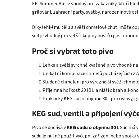
EFI Summer Ale je vhodný pro zákazníky, kteří hled
grilování, zahradní party, svatby, narozeninové oslav
Díky lehkému tělu a svěží chmelové chuti může dopr
sud je vhodný pro větší skupiny hostů i gastronomi
Proč si vybrat toto pivo
Lehké a svěží svrchně kvašené pivo vhodné na 
Unikátní kombinace chmelů pocházejících z Ame
Studené chmelení pro výraznější svěží chmelo
Příjemná hořkost 20 IBU a nižší obsah alkohol
Praktický KEG sud o objemu 30 l pro oslavy, gr
KEG sud, ventil a připojení výč
Pivo se dodává v
KEG sudu o objemu 30 l
. Sud má 
sudu je nutné použít výčepní zařízení nebo spojku