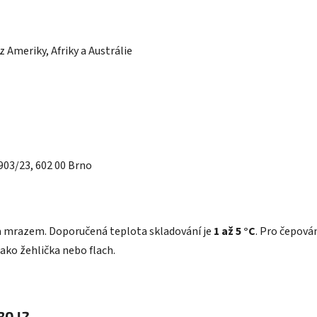
 Ameriky, Afriky a Austrálie
1903/23, 602 00 Brno
a mrazem. Doporučená teplota skladování je
1 až 5 °C
. Pro čepová
ako žehlička nebo flach.
30 l?