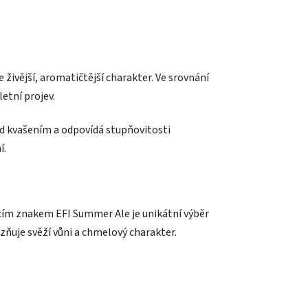
e živější, aromatičtější charakter. Ve srovnání
etní projev.
d kvašením a odpovídá stupňovitosti
í.
acím znakem EFI Summer Ale je unikátní výběr
zňuje svěží vůni a chmelový charakter.