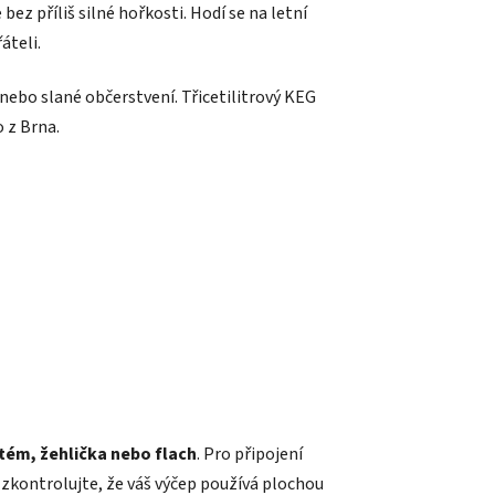
ez příliš silné hořkosti. Hodí se na letní
áteli.
 nebo slané občerstvení. Třicetilitrový KEG
 z Brna.
tém, žehlička nebo flach
. Pro připojení
 zkontrolujte, že váš výčep používá plochou