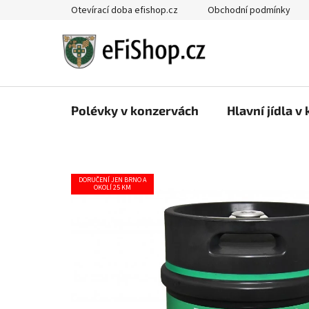
Přejít
Otevírací doba efishop.cz
Obchodní podmínky
na
obsah
Polévky v konzervách
Hlavní jídla v
DORUČENÍ JEN BRNO A
OKOLÍ 25 KM