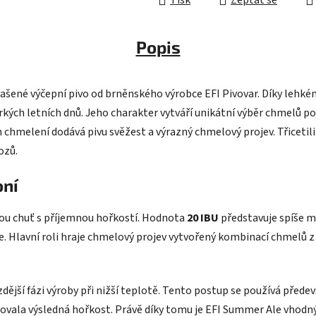
Tisk
Zeptat se
Popis
kvašené výčepní pivo od brněnského výrobce EFI Pivovar. Díky lehk
ých letních dnů. Jeho charakter vytváří unikátní výběr chmelů poch
hmelení dodává pivu svěžest a výrazný chmelový projev. Třicetilit
ozů.
oní
nou chuť s příjemnou hořkostí. Hodnota
20 IBU
představuje spíše mí
. Hlavní roli hraje chmelový projev vytvořený kombinací chmelů z r
jší fázi výroby při nižší teplotě. Tento postup se používá přede
ovala výsledná hořkost. Právě díky tomu je EFI Summer Ale vhodn