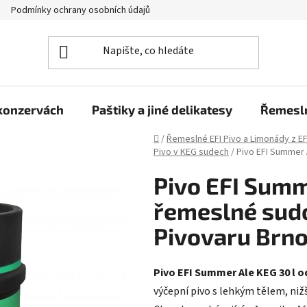
Podmínky ochrany osobních údajů
Moje objednávka
 konzervách
Paštiky a jiné delikatesy
Řemesln
Domů
/
Řemeslné EFI Pivo a Limonády z EF
Pivo v KEG sudech
/
Pivo EFI Summer 
Pivo EFI Summ
řemeslné sudo
Pivovaru Brn
Pivo EFI Summer Ale KEG 30 l o
výčepní pivo s lehkým tělem, ni