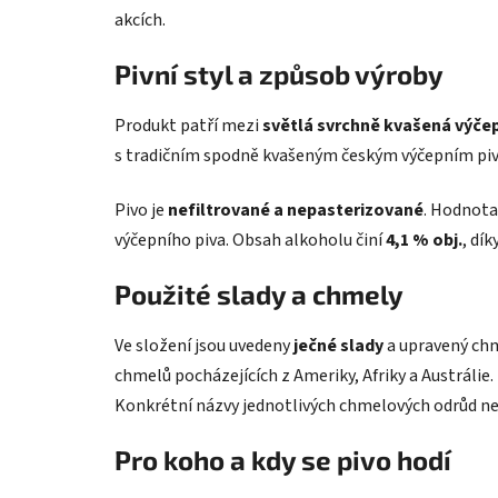
akcích.
Pivní styl a způsob výroby
Produkt patří mezi
světlá svrchně kvašená výčep
s tradičním spodně kvašeným českým výčepním pivem
Pivo je
nefiltrované a nepasterizované
. Hodnot
výčepního piva. Obsah alkoholu činí
4,1 % obj.
, dí
Použité slady a chmely
Ve složení jsou uvedeny
ječné slady
a upravený chm
chmelů pocházejících z Ameriky, Afriky a Austrálie
Konkrétní názvy jednotlivých chmelových odrůd ne
Pro koho a kdy se pivo hodí