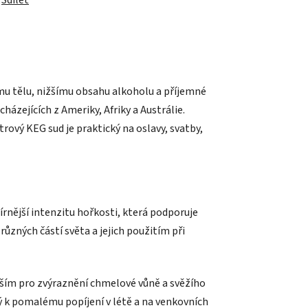
Sdílet
ému tělu, nižšímu obsahu alkoholu a příjemné
ázejících z Ameriky, Afriky a Austrálie.
rový KEG sud je praktický na oslavy, svatby,
rnější intenzitu hořkosti, která podporuje
ůzných částí světa a jejich použitím při
vším pro zvýraznění chmelové vůně a svěžího
ý k pomalému popíjení v létě a na venkovních