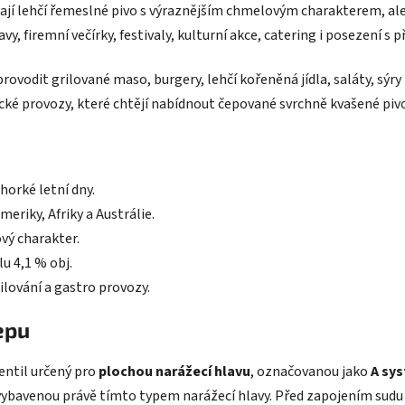
ají lehčí řemeslné pivo s výraznějším chmelovým charakterem, ale b
y, firemní večírky, festivaly, kulturní akce, catering i posezení s př
ovodit grilované maso, burgery, lehčí kořeněná jídla, saláty, sýry
cké provozy, které chtějí nabídnout čepované svrchně kvašené pivo
horké letní dny.
riky, Afriky a Austrálie.
vý charakter.
u 4,1 % obj.
ilování a gastro provozy.
epu
ventil určený pro
plochou narážecí hlavu
, označovanou jako
A sys
 vybavenou právě tímto typem narážecí hlavy. Před zapojením sudu