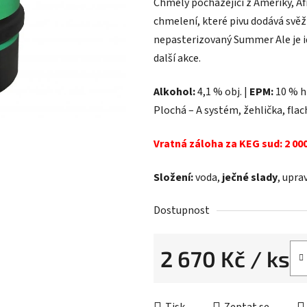
Chmely pocházející z Ameriky, Af
chmelení, které pivu dodává svěž
nepasterizovaný Summer Ale je ide
další akce.
Alkohol:
4,1 % obj. |
EPM:
10 % h
Plochá – A systém, žehlička, flac
Vratná záloha za KEG sud: 2 000
Složení:
voda,
ječné slady
, upra
Dostupnost
2 670 Kč
/ ks
Měrná cena: