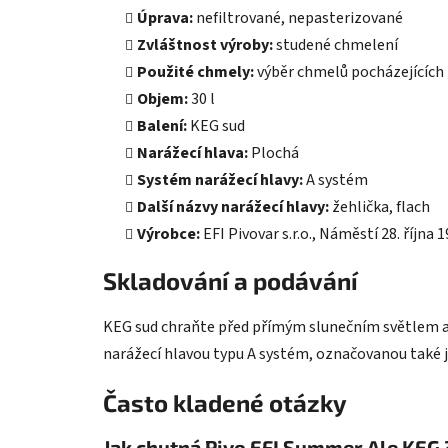
Úprava:
nefiltrované, nepasterizované
Zvláštnost výroby:
studené chmelení
Použité chmely:
výběr chmelů pocházejících z
Objem:
30 l
Balení:
KEG sud
Narážecí hlava:
Plochá
Systém narážecí hlavy:
A systém
Další názvy narážecí hlavy:
žehlička, flach
Výrobce:
EFI Pivovar s.r.o., Náměstí 28. října 
Skladování a podávání
KEG sud chraňte před přímým slunečním světlem 
narážecí hlavou typu A systém, označovanou také j
Často kladené otázky
Jak chutná Pivo EFI Summer Ale KEG 