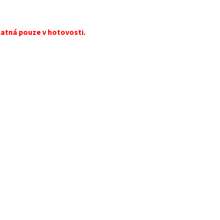
platná pouze v hotovosti.