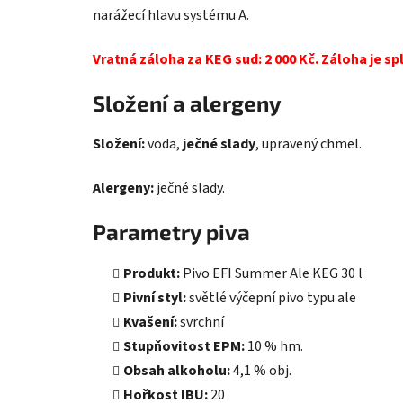
narážecí hlavu systému A.
Vratná záloha za KEG sud: 2 000 Kč. Záloha je s
Složení a alergeny
Složení:
voda,
ječné slady
, upravený chmel.
Alergeny:
ječné slady.
Parametry piva
Produkt:
Pivo EFI Summer Ale KEG 30 l
Pivní styl:
světlé výčepní pivo typu ale
Kvašení:
svrchní
Stupňovitost EPM:
10 % hm.
Obsah alkoholu:
4,1 % obj.
Hořkost IBU:
20