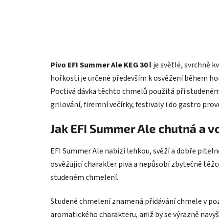
Pivo EFI Summer Ale KEG 30 l
je světlé, svrchně 
hořkosti je určené především k osvěžení během hork
Poctivá dávka těchto chmelů použitá při studeném c
grilování, firemní večírky, festivaly i do gastro prov
Jak EFI Summer Ale chutná a v
EFI Summer Ale nabízí lehkou, svěží a dobře pitel
osvěžující charakter piva a nepůsobí zbytečně těžce
studeném chmelení.
Studené chmelení znamená přidávání chmele v pozdě
aromatického charakteru, aniž by se výrazně navyš