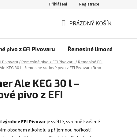
Přihlášení
Registrace
PRÁZDNÝ KOŠÍK
NÁKUPNÍ
KOŠÍK
é pivo z EFI Pivovaru
Řemeslné limonády z EFI 
I Pivovaru
/
Řemeslné pivo z EFI Pivovaru
/
Řemeslné EFI
Ale KEG 30 l – řemeslné sudové pivo z EFI Pivovaru Brno
er Ale KEG 30 l –
vé pivo z EFI
o
d výrobce EFI Pivovar
je světlé, svrchně kvašené
žším obsahem alkoholu a příjemnou hořkostí.