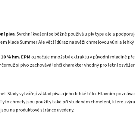
ní piva
. Svrchní kvašení se běžně používá u piv typu ale a podporuj
 klade Summer Ale větší důraz na svěží chmelovou vůni a lehký l
a
10 % hm. EPM
označuje množství extraktu v původní mladině pře
ky čemuž si pivo zachovává lehčí charakter vhodný pro letní osvěžen
el. Slady vytvářejí základ piva a jeho lehké tělo. Hlavním poznáv
. Tyto chmely jsou použity také při studeném chmelení, které zvýra
jsou na produktové stránce uvedeny.