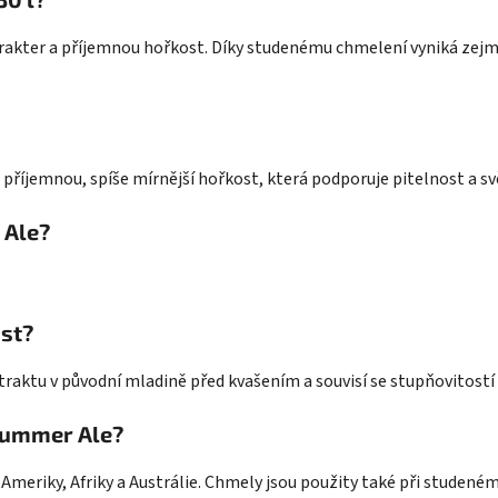
rakter a příjemnou hořkost. Díky studenému chmelení vyniká zejm
příjemnou, spíše mírnější hořkost, která podporuje pitelnost a svě
 Ale?
st?
raktu v původní mladině před kvašením a souvisí se stupňovitostí 
 Summer Ale?
Ameriky, Afriky a Austrálie. Chmely jsou použity také při studeném